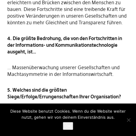
erleichtern und Brücken zwischen den Menschen zu
bauen. Diese Fortschritte sind eine treibende Kraft für
positive Veränderungen in unseren Gesellschaften und
könnten zu mehr Gleichheit und Transparenz führen.
4. Die größte Bedrohung, die von den Fortschritten in
der Informations- und Kommunikationstechnologie
ausgeht, ist…
… Massenüberwachung unserer Gesellschaften und
Machtasymmetrie in der Informationswirtschaft.
5. Welches sind die größten
Siege/Erfolge/Errungenschaften Ihrer Organisation?
Diese Website benutzt Cookies. Wenn du die Website weiter
Ein Vollmitglied von EDRi zu werden, ist sicherlich ein
nutzt, gehen wir von deinem Einverständnis aus.
großer Erfolg des Homo Digitalis bis jetzt!
OK
Darüber hinaus hat der Homo Digitalis in den letzten