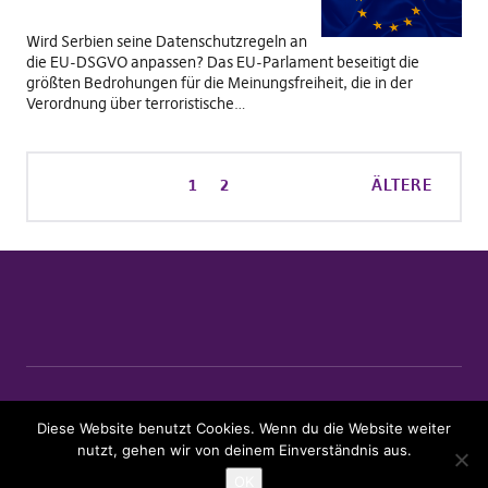
Wird Serbien seine Datenschutzregeln an
die EU-DSGVO anpassen? Das EU-Parlament beseitigt die
größten Bedrohungen für die Meinungsfreiheit, die in der
Verordnung über terroristische…
1
2
ÄLTERE
Diese Website benutzt Cookies. Wenn du die Website weiter
Copyright © 2026 AG Datenschutz
Powered by
WordPress
nutzt, gehen wir von deinem Einverständnis aus.
Theme:
Pirate Rogue
by xwolf
OK